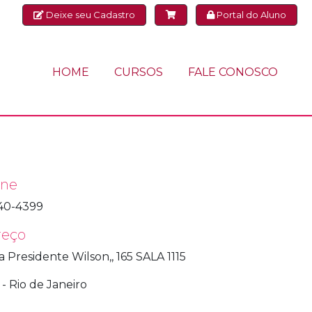
Deixe seu Cadastro
Portal do Aluno
HOME
CURSOS
FALE CONOSCO
one
040-4399
reço
 Presidente Wilson,, 165 SALA 1115
- Rio de Janeiro